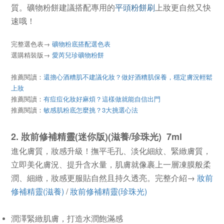
質。礦物粉餅建議搭配專用的
平頭粉餅刷
上妝更自然又快
速哦！
完整選色表
→
礦物粉底搭配選色表
選購精裝版→
愛芮兒珍礦物粉餅
推薦閱讀：
還擔心酒糟肌不建議化妝？做好酒糟肌保養，穩定膚況輕鬆
上妝
推薦閱讀：
有痘痘化妝好麻煩？這樣做就能自信出門
推薦閱讀：
敏感肌粉底怎麼挑？3大挑選心法
2. 妝前修補精靈(迷你版)(滋養/珍珠光) 7ml
進化膚質，妝感升級！撫平毛孔、淡化細紋、緊緻膚質，
立即美化膚況、提升含水量，肌膚就像裹上一層凍膜般柔
潤、細緻，妝感更服貼自然且持久透亮。完整介紹→
妝前
修補精靈(滋養)
/
妝前修補精靈(珍珠光)
潤澤緊緻肌膚，打造水潤飽滿感