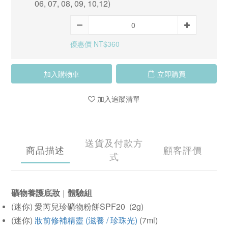
06, 07, 08, 09, 10,12)
優惠價 NT$360
加入購物車
立即購買
加入追蹤清單
送貨及付款方
商品描述
顧客評價
式
礦物養護底妝
體驗組
｜
(迷你) 愛芮兒珍礦物粉餅SPF20 (2g)
(迷你)
妝前修補精靈 (滋養 / 珍珠光)
(7ml)