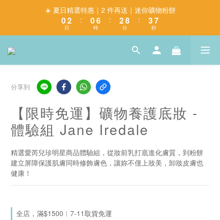
1
3
1
7
3
9
4
7
☀️ 夏日精選特惠｜2 件再送｜迷你礦物粉餅
0
2
:
0
6
:
2
8
:
3
6
日
時
分
秒
1
5
1
7
2
5
0
4
0
6
1
4
3
5
0
3
2
4
2
1
3
1
0
2
0
分享到
1
0
【限時免運】礦物養護底妝 -
體驗組 Jane Iredale
精選愛芮兒珍明星商品體驗組，從妝前乳打底進化膚質，到粉餅
建立屏障保護肌膚同時修飾膚色，讓妳不僅上妝美，卸妝皮膚也
健康！
全店，滿$1500︱7-11取貨免運