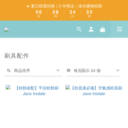
1
1
1
9
4
5
4
5
☀️ 夏日精選特惠｜2 件再送｜迷你礦物粉餅
0
0
:
0
8
:
3
4
:
3
4
日
時
分
秒
7
2
3
2
3
6
1
2
1
2
5
0
1
0
1
4
0
0
3
2
刷具配件
1
0
商品排序
每頁顯示 24 個