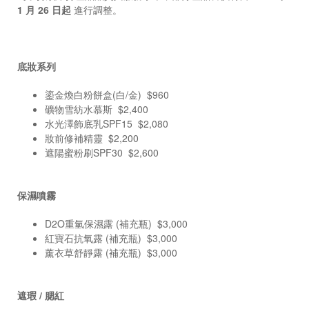
1 月 26 日起
進行調整。
底妝系列
鎏金煥白粉餅盒(白/金) $960
礦物雪紡水慕斯 $2,400
水光澤飾底乳SPF15 $2,080
妝前修補精靈 $2,200
遮陽蜜粉刷SPF30 $2,600
保濕噴霧
D2O重氫保濕露 (補充瓶) $3,000
紅寶石抗氧露 (補充瓶) $3,000
薰衣草舒靜露 (補充瓶) $3,000
遮瑕 / 腮紅