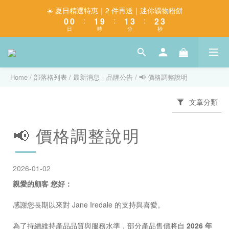
1
1
2
2
4
3
4
☀️ 夏日精選特惠｜2 件再送｜迷你礦物粉餅
0
0
:
1
9
:
1
3
:
2
3
日
時
分
秒
0
8
0
2
1
2
7
1
0
1
6
0
0
5
4
Home
/
部落格列表
/
最新消息｜品牌公告
/
📢 價格調整說明
3
2
文章分類
1
0
📢 價格調整說明
2026-01-02
親愛的顧客 您好：
感謝您長期以來對 Jane Iredale 的支持與喜愛。
為了持續維持產品品質與服務水準，部分產品售價將自
2026 年