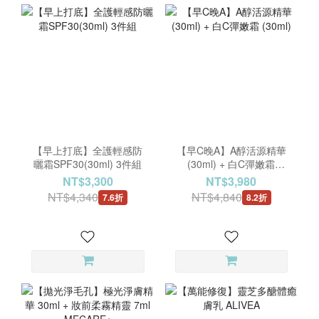
【早上打底】全護輕感防
【早C晚A】A醇活源精華
曬霜SPF30(30ml) 3件組
(30ml) + 白C彈嫩霜
(30ml)
NT$3,300
NT$3,980
NT$4,340
NT$4,840
7.6折
8.2折