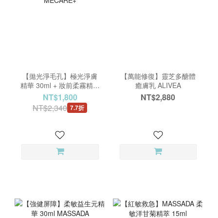
【拋光淨毛孔】極光淨膚
【萬能修復】靈芝多醣體
精華 30ml + 妝前柔霧精靈
癒膚乳 ALIVEA
7ml MECARE+
NT$1,800
NT$2,880
NT$2,340
7.7折