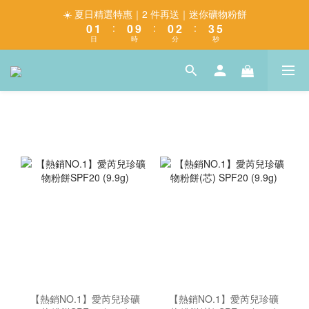
1
2
1
1
3
4
6
☀️ 夏日精選特惠｜2 件再送｜迷你礦物粉餅
0
1
:
0
9
:
0
2
:
3
5
日
時
分
秒
0
8
1
2
4
7
0
1
3
6
0
2
5
1
4
0
3
2
1
0
【熱銷NO.1】愛芮兒珍礦
【熱銷NO.1】愛芮兒珍礦