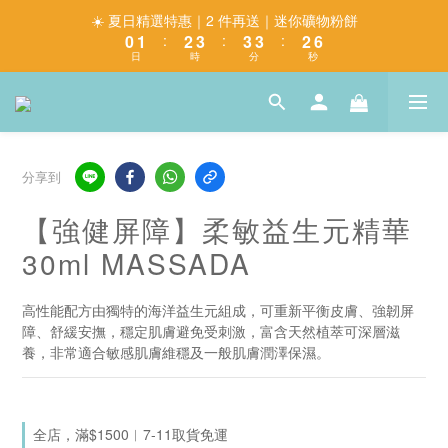
6
1
2
3
4
4
4
3
☀️ 夏日精選特惠｜2 件再送｜迷你礦物粉餅
5
0
1
:
2
3
:
3
3
:
2
4
日
時
分
秒
0
1
2
2
2
1
3
0
1
1
1
0
2
0
0
0
1
0
分享到
【強健屏障】柔敏益生元精華
30ml MASSADA
高性能配方由獨特的海洋益生元組成，可重新平衡皮膚、強韌屏
障、舒緩安撫，穩定肌膚避免受刺激，富含天然植萃可深層滋
養，非常適合敏感肌膚維穩及一般肌膚潤澤保濕。
全店，滿$1500︱7-11取貨免運