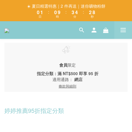
9
1
2
1
4
5
3
☀️ 夏日精選特惠｜2 件再送｜迷你礦物粉餅
8
0
1
:
0
9
:
3
4
:
2
7
日
時
分
秒
0
8
2
3
1
6
7
1
2
0
5
6
0
1
4
5
0
3
4
2
3
1
2
0
1
會員
限定
0
指定分類：滿 NT$500 即享 95 折
適用通路：
網店
條款與細則
婷婷推薦95折指定分類