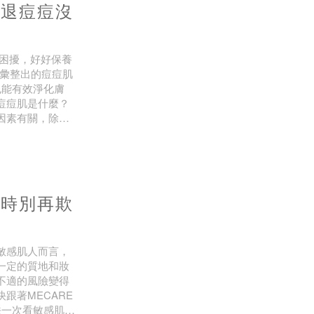
擊退痘痘沒
困擾，好好保養
編彙整出的痘痘肌
也能有效淨化膚
痘痘肌是什麼？
因素有關，除了
食、壓力及生活
妝時別再欺
敏感肌人而言，
一定的質地和妝
不適的風險變得
跟著MECARE
法一次看敏感肌人