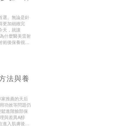
首選。無論是針
得更加細緻完
今天，就讓
！為什麼醫美雷射
射術後保養很麻
高效能的治療，
方法與養
專家推薦的天后
使用功效等問題仍
輕鬆進階臉部保
理與差異A醇
醇在進入肌膚後，
cid），並開始發