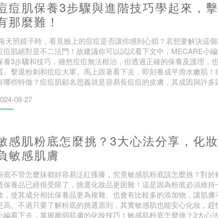
痘痘肌保養3步驟與進階技巧學起來，
有那麼難！
每天照鏡子時，看見臉上的痘痘是否讓你感到心煩？若想要解決這個
痘痘肌絕對是不二法門！故建議你可以試試看下文中，MECARE小
保養3步驟和技巧，雖然痘痘無法根治，但透過正確的保養及護理，
質、擊退粉刺和痘痘大軍。馬上跟著看下去，即刻養成平滑水嫩肌！
有哪些特徵？痘痘肌顧名思義就是容易長痘痘的皮膚，其成因與許多
遺傳及青春期、生理期的荷爾蒙變化外，不當的化妝品或保養品、飲
024-08-27
習慣等都會有影響，而這類型的皮膚通常會有以下特徵：
敏感肌粉底怎麼挑？3大心法分享，化
負敏感肌膚
粉底不管怎麼抹都好容易泛紅搔癢，究竟敏感肌粉底該怎麼挑？對於
選保養品已經很受限了，挑選化妝品更困難！這是因為粉底必須維持
效，使其成分相比保養品更為複雜、也會有比較多的添加物，讓肌膚
更高。不過只要了解粉底的挑選原則，其實敏感肌也能安心化妝，趕快
小編看下去，掌握脆弱肌膚的化妝技巧！敏感肌粉底怎麼挑？3大心