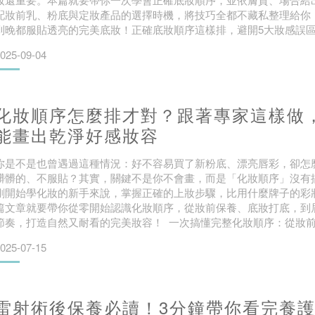
配妝前乳、粉底與定妝產品的選擇時機，將技巧全都不藏私整理給你
到晚都服貼透亮的完美底妝！正確底妝順序這樣排，避開5大妝感誤
序該怎麼排？建議依照：保養 ➝ 防曬 ➝ 妝前乳 ➝（視需求加上飾底乳
025-09-04
瑕 ➝ 定妝這步驟來進行。看似簡單的流程
化妝順序怎麼排才對？跟著專家這樣做
能畫出乾淨好感妝容
你是不是也曾遇過這種情況：好不容易買了新粉底、漂亮唇彩，卻怎
髒髒的、不服貼？其實，關鍵不是你不會畫，而是「化妝順序」沒有
剛開始學化妝的新手來說，掌握正確的上妝步驟，比用什麼牌子的彩
篇文章就要帶你從零開始認識化妝順序，從妝前保養、底妝打底，到
節奏，打造自然又耐看的完美妝容！ 一次搞懂完整化妝順序：從妝
本流程要畫出乾淨自然又不脫妝的妝容，第一步就是建立化妝順序的
025-07-15
流程可以分成3大區塊：🔸 妝前保養階段：清潔 → 化
雷射術後保養必讀！3分鐘帶你看完養