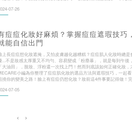
想要顧好肌膚、同時能安心上妝？那麼以下3個挑選粉底的心法你一定
024-07-26
選成分 ➡ 避免刺激敏感肌膚對於某些成分較容易
有痘痘化妝好麻煩？掌握痘痘遮瑕技巧
就能自信出門
臉上長痘痘想化妝遮掩，又怕皮膚越化越糟糕？痘痘肌人化妝時總是
擾...不是妝感太厚重又不均勻、容易變成「粉塵暴」，就是每到午後
「大油田」，脫妝、浮粉還一次找上門！然而到底該如何正確化妝，
MECARE小編為你整理了痘痘肌化妝的選品方法與遮瑕技巧，一起
阻撓你的變美之路！臉上有痘痘仍想化妝？妝前這4件事要記得做！
定的膚況。除了基礎的保養，針對發炎中的痘痘肌，妝前的每一步都
024-07-05
是「先舒緩、再控油、後上妝」。第一步：溫和清潔，