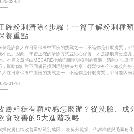
025-03-03
揮效能。所以，雖然A醇跟
正確粉刺清除4步驟！一篇了解粉刺種
保養重點
粉刺是許多人在日常保養中面臨的挑戰之一，不論你是什麼膚質，都
擾不已。因此，學習正確的清除方式並細心保養，才是讓肌膚更透亮
鍵。本篇文章將由MECARE小編詳細說明粉刺的種類、清除方法及
巧，幫助你針對不同膚質找到理想解決方案，輕鬆擁有令人稱羨的好
多人在日常保養中面臨的挑戰之一，不論你是什麼膚質，都可能因粉
因此，學習正確的清除方式並細心保養，才是讓肌膚更透亮、擺脫粉
025-01-16
文章將由MECARE小編詳細說明粉刺的種類、清除方法及
皮膚粗糙有顆粒感怎麼辦？從洗臉、成
飲食改善的5大進階攻略
掌握皮膚粗糙改善重點辨別成因： 粗糙分乾燥、代謝堆積與毛囊角