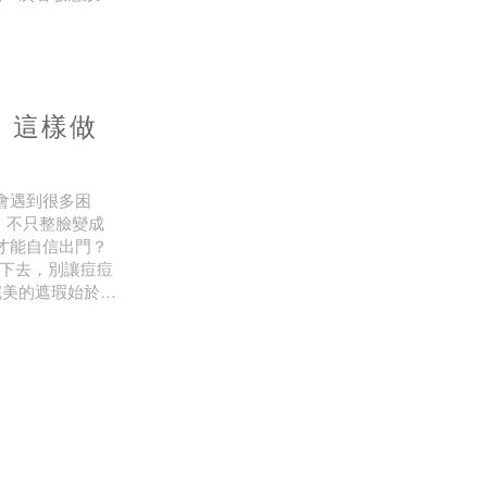
要知道：✔ 慎
，這樣做
會遇到很多困
，不只整臉變成
才能自信出門？
看下去，別讓痘痘
完美的遮瑕始於穩
至關重要，目標