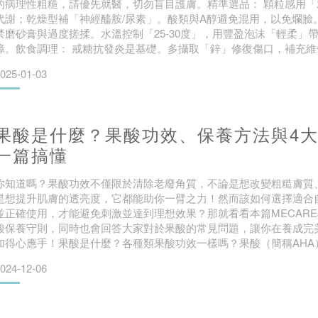
的病理性粗糙，請優先就醫，切勿盲目護膚。精準選品： 顆粒感用「
代謝；乾燥型補「神經醯胺/尿素」。酸類與A醇避免混用，以免爛臉
禁磨砂膏與過度搓揉。水溫控制「25-30度」，用豐盈泡沫「輕柔」
障。飲食調理： 戒糖抗發炎是基礎。多攝取「鋅」修復傷口，補充維
確保每日飲水充足。耐心養膚： 改善粗糙需配合28天代謝週期。急
025-01-03
養」，停用刺激成分，讓皮膚自我修復
果酸是什麼？果酸功效、保養方法與4
一篇搞懂
你知道嗎？果酸功效不僅限於清除老廢角質，不論是想改變粗糙膚質
是想提升肌膚的透亮度，它都能助你一臂之力！然而該如何選擇適合
並正確使用，才能避免刺激並達到理想效果？那就看看本篇MECAR
酸保養守則，同時也會回答大家對於果酸的常見問題，讓你在養成完
加得心應手！果酸是什麼？各種類果酸功效一樣嗎？果酸（簡稱AHA
牛奶、甘蔗等天然來源萃取的成分，被廣泛應用於保養品中，主要用
024-12-06
狀況。而以下是常見的5種果酸，其性質、來源與功能都