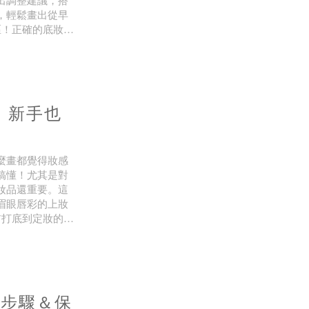
，輕鬆畫出從早
區！正確的底妝順
）➝ 粉底 ➝ 遮
，新手也
麼畫都覺得妝感
搞懂！尤其是對
妝品還重要。這
眉眼唇彩的上妝
前打底到定妝的基
邏輯概念。整體
護步驟＆保