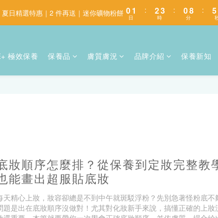
0
1
:
2
3
:
0
8
:
5
️ 夏日精選特惠｜2 件再送｜迷你礦物粉餅
日
時
分
0
1
2
7
4
0
1
6
3
0
5
2
4
1
E+ 極效保養
保養品
膚質膚況
品牌介紹
保養新知
3
0
2
1
0
底妝順序怎麼排？從保養到定妝完整教
也能畫出超服貼底妝
每天精心上妝，妝容卻總是不到中午就斑駁浮粉？先別急著怪粉底不
問題是出在底妝順序沒做對！尤其對化妝新手來說，搞懂正確的上妝
妝還重要。本篇就要帶你一次學會正確底妝順序，並依膚質、場合給