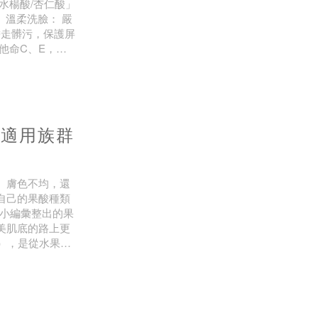
水楊酸/杏仁酸」
。溫柔洗臉： 嚴
帶走髒污，保護屏
他命C、E，並
救期執行「減法保
大適用族群
、膚色不均，還
自己的果酸種類
E小編彙整出的果
美肌底的路上更
），是從水果、
於幫助調整肌膚