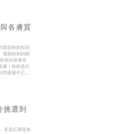
類與各膚質
可能因粉刺而困
、擺脫粉刺的關
清除後的保養技
皮膚！粉刺是許
刺而困擾不已。
刺的關鍵。本篇
分挑選到
化。若是紅腫發炎