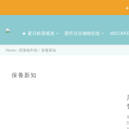
☀
🔥 夏日精選優惠
愛芮兒珍礦物彩妝
MECAR
Home
/
部落格列表
/
保養新知
保養新知