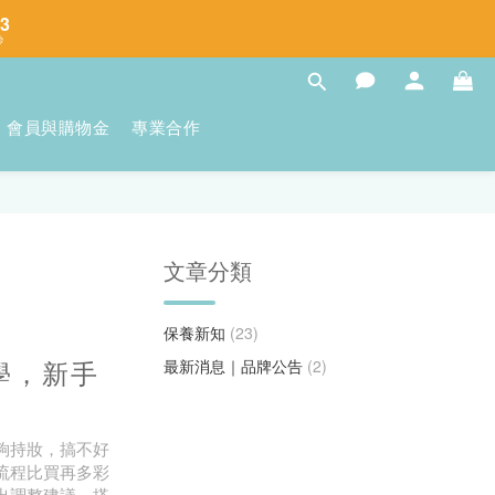
2
秒
1
0
會員與購物金
專業合作
文章分類
保養新知
(23)
學，新手
最新消息｜品牌公告
(2)
夠持妝，搞不好
流程比買再多彩
出調整建議，搭