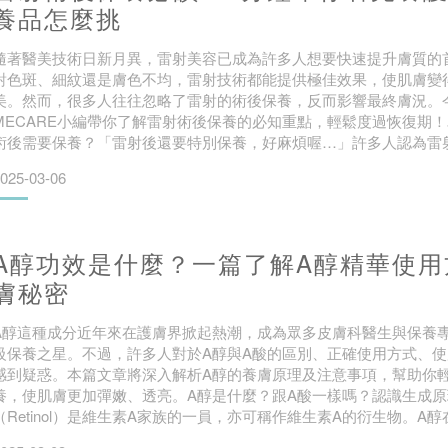
養品怎麼挑
隨著醫美技術日新月異，雷射美容已成為許多人想要快速提升膚質的
對色斑、細紋還是膚色不均，雷射技術都能提供極佳效果，使肌膚變
美。然而，很多人往往忽略了雷射的術後保養，反而影響最終膚況。
MECARE小編帶你了解雷射術後保養的必知重點，輕鬆度過恢復期
術後需要保養？「雷射後還要特別保養，好麻煩喔…」許多人認為雷
煩，甚至覺得可以省略。然而進行雷射治療，尤其是像皮秒雷射這類
025-03-06
肌膚會暫時處於敏弱狀態，因此，更細緻的呵護與保養不僅必要，
A醇功效是什麼？一篇了解A醇精華使用
膚秘密
A醇這種成分近年來在護膚界掀起熱潮，成為眾多皮膚科醫生與保養
級保養之星。不過，許多人對於A醇與A酸的區別、正確使用方式、
感到疑惑。本篇文章將深入解析A醇的養膚原理及注意事項，幫助你
養，使肌膚更加彈嫩、透亮。A醇是什麼？跟A酸一樣嗎？認識生成原
（Retinol）是維生素A家族的一員，亦可稱作維生素A的衍生物。A
會先轉化成A醛，再進一步轉化為最終的活性形式 — A酸（Retinoic a